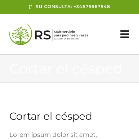
Skip
SU CONSULTA: +34675667548
to
content
Tog
Nav
EMPRESA
Cortar el césped
REFERENCIAS
SERVICIOS
Contacto
Cortar el césped
Lorem ipsum dolor sit amet,