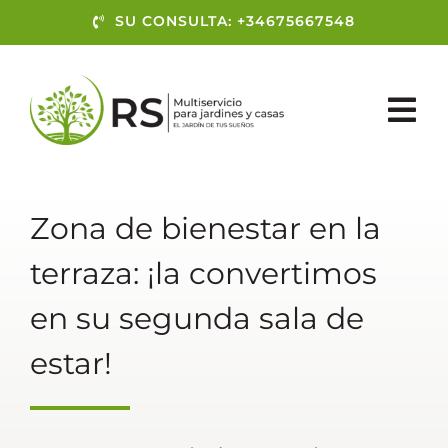
Skip
SU CONSULTA: +34675667548
to
content
Tog
Nav
EMPRESA
Zona de bienestar en la
REFERENCIAS
terraza: ¡la convertimos
SERVICIOS
en su segunda sala de
Contacto
estar!