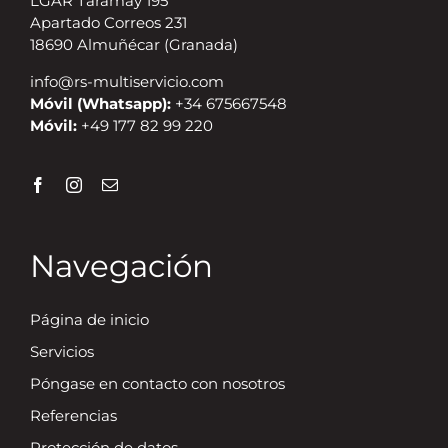
LGAR Taramay 195
Apartado Correos 231
18690 Almuñécar (Granada)
info@rs-multiservicio.com
Móvil (Whatsapp):
+34 675667548
Móvil:
+49 177 82 99 220
Navegación
Página de inicio
Servicios
Póngase en contacto con nosotros
Referencias
Protección de datos