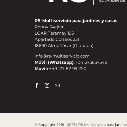
RS-Multiservicio para jardines y casas
Ronny Svejda
LGAR Taramay 195
Apartado Correos 231
18690 Almuñécar (Granada)
info@rs-multiservicio.com
Móvil (Whatsapp):
+34 675667548
Móvil:
+49 177 82 99 220
© Copyright 2018 - 2026 | RS-Multiservicio para jardine